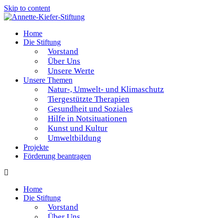
Skip to content
Home
Die Stiftung
Vorstand
Über Uns
Unsere Werte
Unsere Themen
Natur-, Umwelt- und Klimaschutz
Tiergestützte Therapien
Gesundheit und Soziales
Hilfe in Notsituationen
Kunst und Kultur
Umweltbildung
Projekte
Förderung beantragen
Home
Die Stiftung
Vorstand
Über Uns