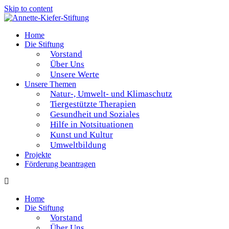
Skip to content
Home
Die Stiftung
Vorstand
Über Uns
Unsere Werte
Unsere Themen
Natur-, Umwelt- und Klimaschutz
Tiergestützte Therapien
Gesundheit und Soziales
Hilfe in Notsituationen
Kunst und Kultur
Umweltbildung
Projekte
Förderung beantragen
Home
Die Stiftung
Vorstand
Über Uns