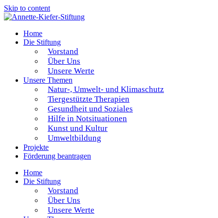
Skip to content
Home
Die Stiftung
Vorstand
Über Uns
Unsere Werte
Unsere Themen
Natur-, Umwelt- und Klimaschutz
Tiergestützte Therapien
Gesundheit und Soziales
Hilfe in Notsituationen
Kunst und Kultur
Umweltbildung
Projekte
Förderung beantragen
Home
Die Stiftung
Vorstand
Über Uns
Unsere Werte