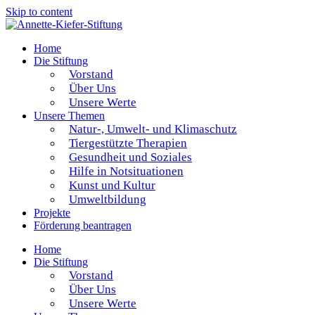
Skip to content
Home
Die Stiftung
Vorstand
Über Uns
Unsere Werte
Unsere Themen
Natur-, Umwelt- und Klimaschutz
Tiergestützte Therapien
Gesundheit und Soziales
Hilfe in Notsituationen
Kunst und Kultur
Umweltbildung
Projekte
Förderung beantragen
Home
Die Stiftung
Vorstand
Über Uns
Unsere Werte