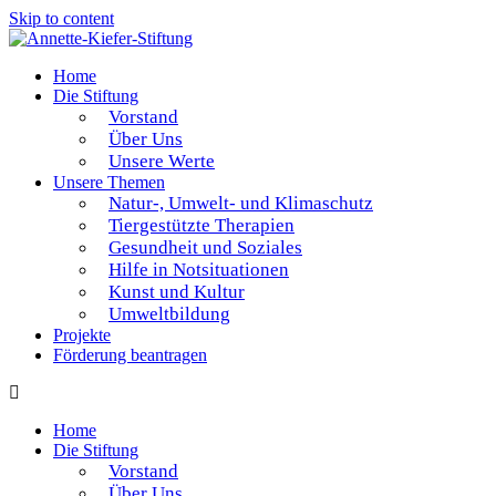
Skip to content
Home
Die Stiftung
Vorstand
Über Uns
Unsere Werte
Unsere Themen
Natur-, Umwelt- und Klimaschutz
Tiergestützte Therapien
Gesundheit und Soziales
Hilfe in Notsituationen
Kunst und Kultur
Umweltbildung
Projekte
Förderung beantragen
Home
Die Stiftung
Vorstand
Über Uns