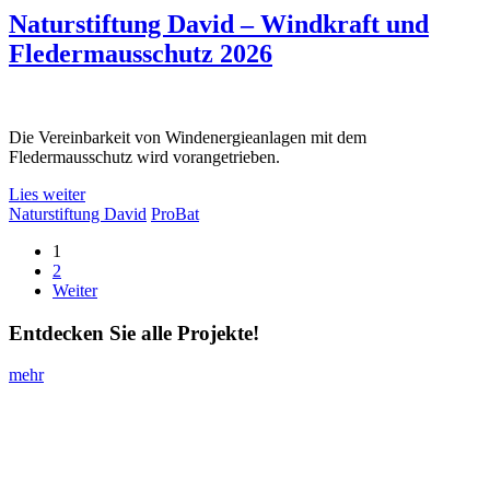
Naturstiftung David – Windkraft und
Fledermausschutz 2026
Die Vereinbarkeit von Windenergieanlagen mit dem
Fledermausschutz wird vorangetrieben.
Lies weiter
Naturstiftung David
ProBat
1
2
Weiter
Entdecken Sie alle Projekte!
mehr
Impressum
I
Datenschutz
I stiftung-annette-kiefer@posteo.de
Impressum
Datenschutz
stiftung-annette-kiefer@posteo.de