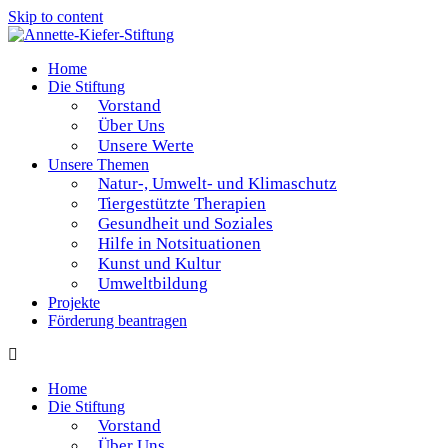
Skip to content
Home
Die Stiftung
Vorstand
Über Uns
Unsere Werte
Unsere Themen
Natur-, Umwelt- und Klimaschutz
Tiergestützte Therapien
Gesundheit und Soziales
Hilfe in Notsituationen
Kunst und Kultur
Umweltbildung
Projekte
Förderung beantragen
Home
Die Stiftung
Vorstand
Über Uns